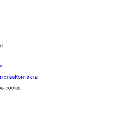
I.
ь
нтства
Контакты
в cookie
.