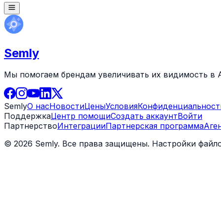
Semly
Мы помогаем брендам увеличивать их видимость в A
Semly
О нас
Новости
Цены
Условия
Конфиденциальност
Поддержка
Центр помощи
Создать аккаунт
Войти
Партнерство
Интеграции
Партнерская программа
Аге
© 2026 Semly. Все права защищены.
Настройки файло