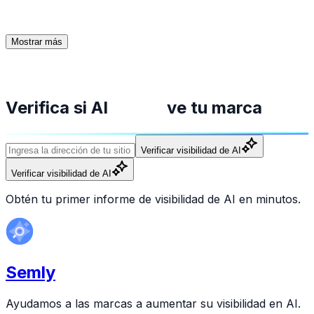
modelos lingüísticos para que la marca no desaparezca
de la vista.
Mostrar más
Verifica si AI
ve tu marca
Verificar visibilidad de AI
Verificar visibilidad de AI
Obtén tu primer informe de visibilidad de AI en minutos.
Semly
Ayudamos a las marcas a aumentar su visibilidad en AI.