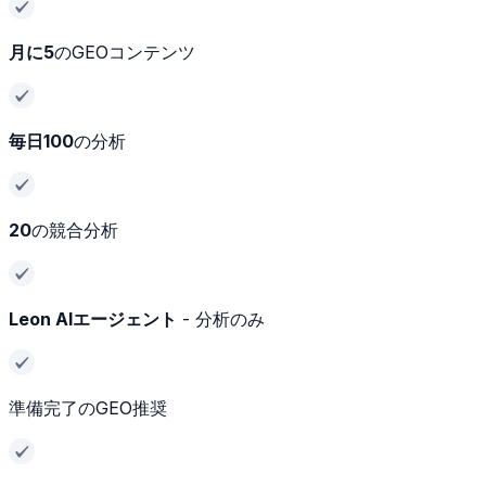
月に5
のGEOコンテンツ
毎日100
の分析
20
の競合分析
Leon AIエージェント
- 分析のみ
準備完了のGEO推奨