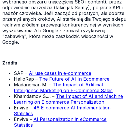
wybranego obszaru (najczęściej SEO i content), przez
odpowiednie narzędzia (takie jak Semly), po jasne KPI i
nadzór człowieka. Jeśli zacząć od prostych, ale dobrze
przemyślanych kroków, AI stanie się dla Twojego sklepu
realnym źródłem przewagi konkurencyjnej w wynikach
wyszukiwania AI i Google - zamiast ryzykowną
"zabawką", która może zaszkodzić widoczności w
Google.
Źródła
SAP –
AI use cases in e-commerce
HelloRep –
The Future of AI In Ecommerce
Madanchian M. –
The Impact of Artificial
Intelligence Marketing on E-Commerce Sales
Khamdamov S.J. –
The Impact of AI and Machine
Learning on E commerce Personalization
Envive –
46 E-commerce AI Implementation
Statistics
Envive –
AI Personalization in eCommerce
Statistics