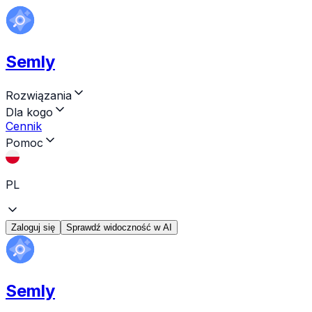
Semly
Rozwiązania
Dla kogo
Cennik
Pomoc
PL
Zaloguj się
Sprawdź widoczność w AI
Semly