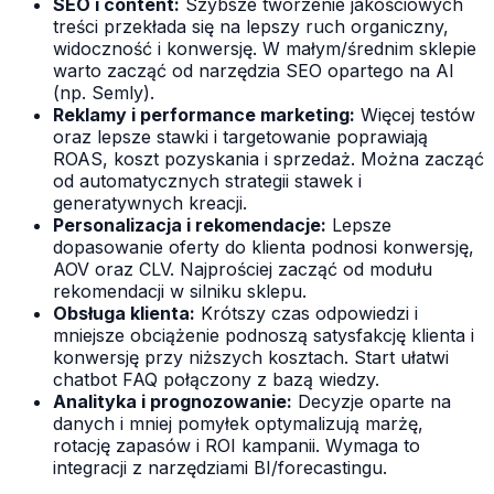
SEO i content:
Szybsze tworzenie jakościowych
treści przekłada się na lepszy ruch organiczny,
widoczność i konwersję. W małym/średnim sklepie
warto zacząć od narzędzia SEO opartego na AI
(np. Semly).
Reklamy i performance marketing:
Więcej testów
oraz lepsze stawki i targetowanie poprawiają
ROAS, koszt pozyskania i sprzedaż. Można zacząć
od automatycznych strategii stawek i
generatywnych kreacji.
Personalizacja i rekomendacje:
Lepsze
dopasowanie oferty do klienta podnosi konwersję,
AOV oraz CLV. Najprościej zacząć od modułu
rekomendacji w silniku sklepu.
Obsługa klienta:
Krótszy czas odpowiedzi i
mniejsze obciążenie podnoszą satysfakcję klienta i
konwersję przy niższych kosztach. Start ułatwi
chatbot FAQ połączony z bazą wiedzy.
Analityka i prognozowanie:
Decyzje oparte na
danych i mniej pomyłek optymalizują marżę,
rotację zapasów i ROI kampanii. Wymaga to
integracji z narzędziami BI/forecastingu.