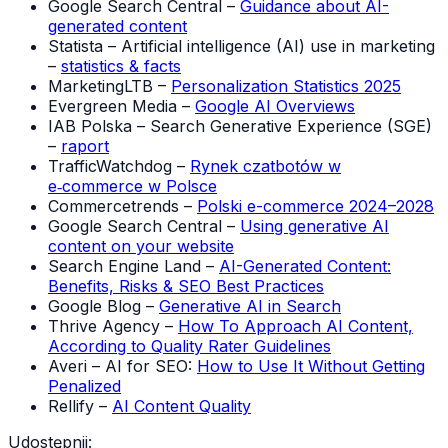
Google Search Central –
Guidance about AI-
generated content
Statista – Artificial intelligence (AI) use in marketing
–
statistics & facts
MarketingLTB –
Personalization Statistics 2025
Evergreen Media –
Google AI Overviews
IAB Polska – Search Generative Experience (SGE)
–
raport
TrafficWatchdog –
Rynek czatbotów w
e‑commerce w Polsce
Commercetrends –
Polski e-commerce 2024–2028
Google Search Central –
Using generative AI
content on your website
Search Engine Land –
AI-Generated Content:
Benefits, Risks & SEO Best Practices
Google Blog –
Generative AI in Search
Thrive Agency –
How To Approach AI Content,
According to Quality Rater Guidelines
Averi – AI for SEO:
How to Use It Without Getting
Penalized
Rellify –
AI Content Quality
Udostępnij: