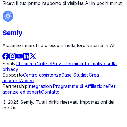
Ricevi il tuo primo rapporto di visibilità AI in pochi minuti.
Semly
Aiutiamo i marchi a crescere nella loro visibilità in AI.
Semly
Chi siamo
Notizie
Prezzi
Termini
Informativa sulla
privacy
Supporto
Centro assistenza
Case Studies
Crea
account
Accedi
Partnership
Integrazioni
Programma di Affiliazione
Per
agenzie ed esperti
Contatto
© 2026 Semly. Tutti i diritti riservati.
Impostazioni dei
cookie
.