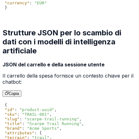
"currency"
: 
"EUR"
}
Strutture JSON per lo scambio di
dati con i modelli di intelligenza
artificiale
JSON del carrello e della sessione utente
Il carrello della spesa fornisce un contesto chiave per il
chatbot:
Copia
"id"
: 
"product-uuid"
"sku"
: 
"TRAIL-001"
"slug"
: 
"scarpe-trail-running"
"title"
: 
"Scarpe Trail Running"
"brand"
: 
"Acme Sports"
"attributes"
"terrain"
: 
"trail"