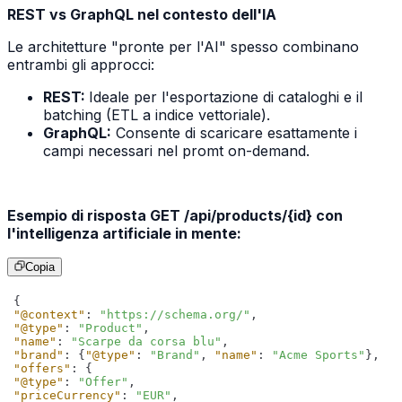
REST vs GraphQL nel contesto dell'IA
Le architetture "pronte per l'AI" spesso combinano
entrambi gli approcci:
REST:
Ideale per l'esportazione di cataloghi e il
batching (ETL a indice vettoriale).
GraphQL:
Consente di scaricare esattamente i
campi necessari nel promt on-demand.
Esempio di risposta GET /api/products/{id} con
l'intelligenza artificiale in mente:
Copia
"@context"
: 
"https://schema.org/"
"@type"
: 
"Product"
"name"
: 
"Scarpe da corsa blu"
"brand"
: {
"@type"
: 
"Brand"
, 
"name"
: 
"Acme Sports"
"offers"
"@type"
: 
"Offer"
"priceCurrency"
: 
"EUR"