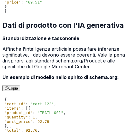
"price"
: 
"69.51"
}
Dati di prodotto con l'IA generativa
Standardizzazione e tassonomie
Affinché l'intelligenza artificiale possa fare inferenze
significative, i dati devono essere coerenti. Vale la pena
di ispirarsi agli standard schema.org/Product e alle
specifiche del Google Merchant Center.
Un esempio di modello nello spirito di schema.org:
Copia
"cart_id"
: 
"cart-123"
"items"
"product_id"
: 
"TRAIL-001"
"quantity"
: 
1
"unit_price"
: 
92.76
"total"
: 
92.76