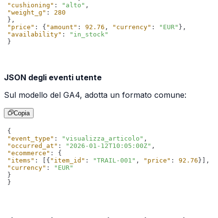
"cushioning"
: 
"alto"
"weight_g"
: 
280
"price"
: {
"amount"
: 
92.76
, 
"currency"
: 
"EUR"
"availability"
: 
"in_stock"
}
JSON degli eventi utente
Sul modello del GA4, adotta un formato comune:
Copia
"event_type"
: 
"visualizza_articolo"
"occurred_at"
: 
"2026-01-12T10:05:00Z"
"ecommerce"
"items"
: [{
"item_id"
: 
"TRAIL-001"
, 
"price"
: 
92.76
"currency"
: 
"EUR"
}