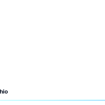
su Google Ads e Meta Ads. Questo funziona, ma il costo p
mini o Perplexity invece di cliccare sugli annunci. St
ostra come gli e-commerce possano spostare gradualmente i
 le campagne.
lli di IA
 mai. Invece di digitare una domanda su Google, sempre
 gli specialisti SEO, questo significa una nuova sfida: com
hio