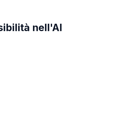
bilità nell'AI
come pianificare i ricavi dell'AI?
i di pianificazione del budget non sono più sufficienti
a spesa di marketing nella nuova realtà tecnologica.