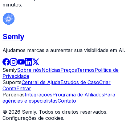
minutos.
Semly
Ajudamos marcas a aumentar sua visibilidade em AI.
Semly
Sobre nós
Notícias
Preços
Termos
Política de
Privacidade
Suporte
Central de Ajuda
Estudos de Caso
Criar
Conta
Entrar
Parcerias
Integrações
Programa de Afiliados
Para
agências e especialistas
Contato
© 2026 Semly. Todos os direitos reservados.
Configurações de cookies
.