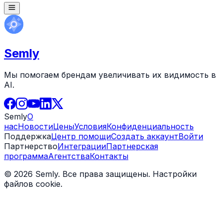
Semly
Мы помогаем брендам увеличивать их видимость в
AI.
Semly
О
нас
Новости
Цены
Условия
Конфиденциальность
Поддержка
Центр помощи
Создать аккаунт
Войти
Партнерство
Интеграции
Партнерская
программа
Агентства
Контакты
© 2026 Semly. Все права защищены.
Настройки
файлов cookie
.