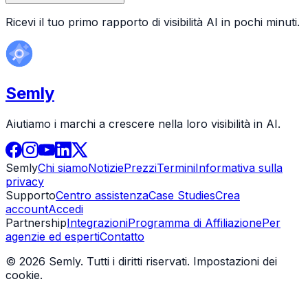
Ricevi il tuo primo rapporto di visibilità AI in pochi minuti.
Semly
Aiutiamo i marchi a crescere nella loro visibilità in AI.
Semly
Chi siamo
Notizie
Prezzi
Termini
Informativa sulla
privacy
Supporto
Centro assistenza
Case Studies
Crea
account
Accedi
Partnership
Integrazioni
Programma di Affiliazione
Per
agenzie ed esperti
Contatto
© 2026 Semly. Tutti i diritti riservati.
Impostazioni dei
cookie
.