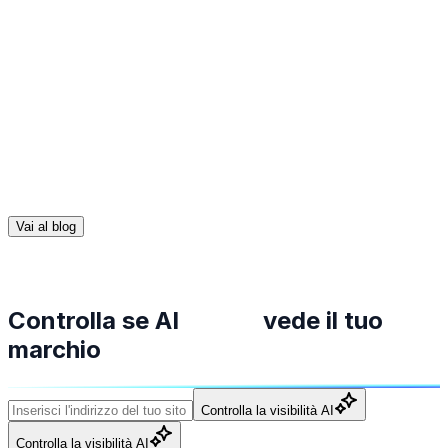
proprio negozio?
Imparare cosa fare per far sì che i modelli AI (come
ChatGPT o Gemini) raccomandino il vostro negozio e i
vostri prodotti. Imparate le principali strategie di
strutturazione dei contenuti e come utilizzare la
piattaforma Semly per ottenere traffico gratuito che
converte fino al doppio! Vi proponiamo una guida
all'ottimizzazione generativa dei motori (GEO).
Vai al blog
Controlla se AI
vede il tuo
marchio
Controlla la visibilità AI
Controlla la visibilità AI