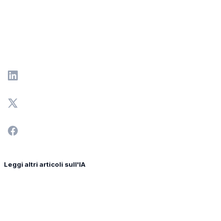
Leggi altri articoli sull'IA
AEO
14 stycznia 2026
Come misurare e fare report sulle