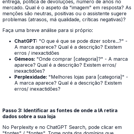
entrega, política de devoluções, número de anos no
mercado. Qual é o aspeto da "imagem" em resposta? As
menções são neutras, positivas ou o assistente sugere
problemas (atrasos, má qualidade, críticas negativas)?
Faça uma breve análise para si próprio:
ChatGPT:
"O que é que se pode dizer sobre...?" -
A marca aparece? Qual é a descrição? Existem
erros / inexactidões
Gémeos:
"Onde comprar [categoria]?" - A marca
aparece? Qual é a descrição? Existem erros/
inexactidões?
Perplexidade:
"Melhores lojas para [categoria]" -
A marca aparece? Qual é a descrição? Existem
erros/ inexactidões?
Passo 3: Identificar as fontes de onde a IA retira
dados sobre a sua loja
No Perplexity e no ChatGPT Search, pode clicar em
"fontes" / "fontes". Tome nota dos domínios que