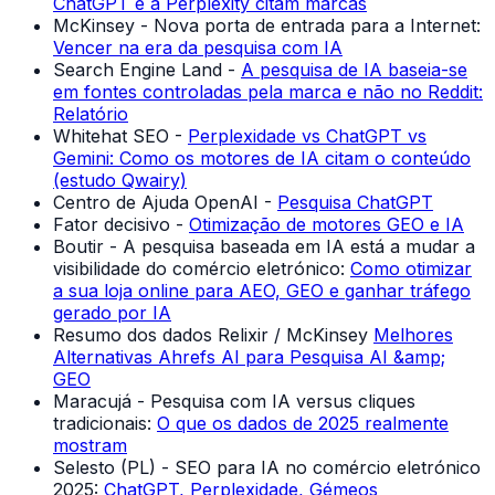
ChatGPT e a Perplexity citam marcas
McKinsey - Nova porta de entrada para a Internet:
Vencer na era da pesquisa com IA
Search Engine Land -
A pesquisa de IA baseia-se
em fontes controladas pela marca e não no Reddit:
Relatório
Whitehat SEO -
Perplexidade vs ChatGPT vs
Gemini: Como os motores de IA citam o conteúdo
(estudo Qwairy)
Centro de Ajuda OpenAI -
Pesquisa ChatGPT
Fator decisivo -
Otimização de motores GEO e IA
Boutir - A pesquisa baseada em IA está a mudar a
visibilidade do comércio eletrónico:
Como otimizar
a sua loja online para AEO, GEO e ganhar tráfego
gerado por IA
Resumo dos dados Relixir / McKinsey
Melhores
Alternativas Ahrefs AI para Pesquisa AI &amp;
GEO
Maracujá - Pesquisa com IA versus cliques
tradicionais:
O que os dados de 2025 realmente
mostram
Selesto (PL) - SEO para IA no comércio eletrónico
2025:
ChatGPT, Perplexidade, Gémeos