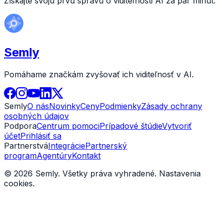
Získajte svoju prvú správu o viditeľnosti AI za pár minút.
Semly
Pomáhame značkám zvyšovať ich viditeľnosť v AI.
Semly
O nás
Novinky
Ceny
Podmienky
Zásady ochrany
osobných údajov
Podpora
Centrum pomoci
Prípadové štúdie
Vytvoriť
účet
Prihlásiť sa
Partnerstvá
Integrácie
Partnerský
program
Agentúry
Kontakt
© 2026 Semly. Všetky práva vyhradené.
Nastavenia
cookies
.