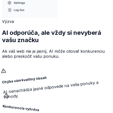
Výzva
AI odporúča, ale vždy si nevyberá
vašu značku
Ak váš web nie je jasný, AI môže citovať konkurenciu
alebo preskočiť vašu ponuku.
Chýba vám kvalitný obsah
AI nenachádza jasné odpovede na vaše ponuky a
výhody.
Konkurencia vyhráva