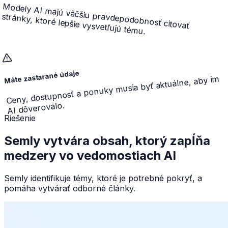
Modely AI majú väčšiu pravdepodobnosť citovať
stránky, ktoré lepšie vysvetľujú tému.
Máte zastarané údaje
Ceny, dostupnosť a ponuky musia byť aktuálne, aby im
AI dôverovalo.
Riešenie
Semly vytvára obsah, ktorý zapĺňa
medzery vo vedomostiach AI
Semly identifikuje témy, ktoré je potrebné pokryť, a
pomáha vytvárať odborné články.