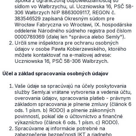
Spółka z ograniczoną odpowiedzialnością so
sídlom vo Wałbrzychu, ul. Uczniowska 16, PSČ 58-
306 Wałbrzych NIP 8863009117, REGON č.
383546529 zapísaná Okresným súdom pre
Wrocław Fabryczna vo Wrocławi, IX. hospodárske
oddelenie Národného súdneho registra pod číslom
0000789369 (ďalej len "správca alebo Semly").
Určili sme inšpektora pre ochranu osobných
údajov v osobe Pawła Kobierzewského, ktorého
môžete kontaktovať na e-mailovej adrese:
Uczniowska 16, PSČ 58-306 Walbrzych.
Účel a základ spracovania osobných údajov
Vaše údaje sa spracúvajú na účely poskytovania
služby Semly.ai vrátane vytvorenia a vedenia účtu,
overovania údajov, spracovania platieb - právnym
základom spracovania je plnenie zmluvy (článok 6
ods. 1 písm. b) RODO) a plnenie zákonných
povinností, pokiaľ ide o účtovníctvo a finančné
výkazníctvo (článok 6 ods. 1 písm. c) RODO).
Spracúvame aj informácie potrebné na
zabezpečenie bezpečnosti IKT a riadneho