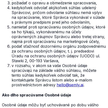
požiadať o opravu a obmedzenie spracovania,
kedykoľvek odvolať akýkoľvek súhlas udelený
Správcovi, pričom odvolanie súhlasu nemá vplyv
na spracúvanie, ktoré Správca vykonával v súlade
s právnymi predpismi pred jeho odvolaním,
namietať proti spracúvaniu osobných údajov, ktoré
sa ho týkajú, vykonávanému na účely
oprávnených záujmov Správcu alebo tretej strany,
najmä proti spracúvaniu na marketingové účely,
podať sťažnosť dozornému orgánu zodpovednému
za ochranu osobných údajov, t. j. predsedovi
Úradu na ochranu osobných údajov (UODO) ul.
Stawki 2, 00-193 Varšava,
v rozsahu, v akom sa vaše Osobné údaje
spracúvajú na základe vášho súhlasu, môžete
tento súhlas kedykoľvek odvolať tak, že
kontaktujete Správcu listom alebo e-mailom
prostredníctvom adresy
hello@semly.ai
.
Ako dlho spracúvame Osobné údaje
Osobné údaje môžu byť uchovávané po dobu vášho