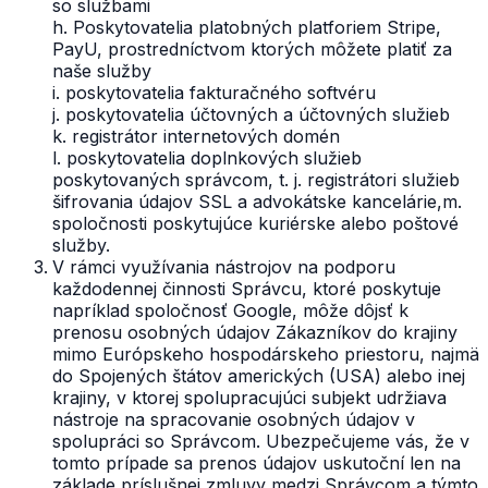
so službami
h. Poskytovatelia platobných platforiem Stripe,
PayU, prostredníctvom ktorých môžete platiť za
naše služby
i. poskytovatelia fakturačného softvéru
j. poskytovatelia účtovných a účtovných služieb
k. registrátor internetových domén
l. poskytovatelia doplnkových služieb
poskytovaných správcom, t. j. registrátori služieb
šifrovania údajov SSL a advokátske kancelárie,m.
spoločnosti poskytujúce kuriérske alebo poštové
služby.
V rámci využívania nástrojov na podporu
každodennej činnosti Správcu, ktoré poskytuje
napríklad spoločnosť Google, môže dôjsť k
prenosu osobných údajov Zákazníkov do krajiny
mimo Európskeho hospodárskeho priestoru, najmä
do Spojených štátov amerických (USA) alebo inej
krajiny, v ktorej spolupracujúci subjekt udržiava
nástroje na spracovanie osobných údajov v
spolupráci so Správcom. Ubezpečujeme vás, že v
tomto prípade sa prenos údajov uskutoční len na
základe príslušnej zmluvy medzi Správcom a týmto