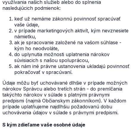
využívania našich služieb alebo do splnenia
nasledujúcich podmienok:
keď už nemáme zákonnú povinnosť spracúvať
vaše údaje,
v prípade marketingových aktivít, kým nevznesiete
námietku,
ak je spracovanie založené na vašom súhlase -
kým ho neodvoláte,
do uplynutia možnosti uplatnenia nárokov
súvisiacich s našou spoluprácou,
ak nám iné právne ustanovenia ukladajú povinnosť
pokračovať v spracúvaní.
Údaje môžu byť uchovávané dlhšie v prípade možných
nárokov Správcu alebo tretích strán - do premlčania
takýchto nárokov v súlade s platnými právnymi
predpismi (najmä Občianskym zákonníkom). V každom
prípade uplatňujeme najdlhšiu požadovanú dobu
uchovávania údajov v súlade s právnymi predpismi.
S kým zdieľame vaše osobné údaje