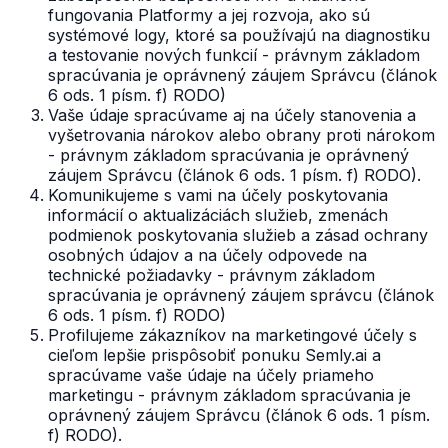
fungovania Platformy a jej rozvoja, ako sú
systémové logy, ktoré sa používajú na diagnostiku
a testovanie nových funkcií - právnym základom
spracúvania je oprávnený záujem Správcu (článok
6 ods. 1 písm. f) RODO)
Vaše údaje spracúvame aj na účely stanovenia a
vyšetrovania nárokov alebo obrany proti nárokom
- právnym základom spracúvania je oprávnený
záujem Správcu (článok 6 ods. 1 písm. f) RODO).
Komunikujeme s vami na účely poskytovania
informácií o aktualizáciách služieb, zmenách
podmienok poskytovania služieb a zásad ochrany
osobných údajov a na účely odpovede na
technické požiadavky - právnym základom
spracúvania je oprávnený záujem správcu (článok
6 ods. 1 písm. f) RODO)
Profilujeme zákazníkov na marketingové účely s
cieľom lepšie prispôsobiť ponuku Semly.ai a
spracúvame vaše údaje na účely priameho
marketingu - právnym základom spracúvania je
oprávnený záujem Správcu (článok 6 ods. 1 písm.
f) RODO).