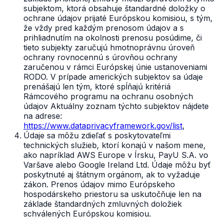
subjektom, ktorá obsahuje štandardné doložky o
ochrane údajov prijaté Európskou komisiou, s tým,
že vždy pred každým prenosom údajov a s
prihliadnutím na okolnosti prenosu posúdime, či
tieto subjekty zaručujú hmotnoprávnu úroveň
ochrany rovnocennú s úrovňou ochrany
zaručenou v rámci Európskej únie ustanoveniami
RODO. V prípade amerických subjektov sa údaje
prenášajú len tým, ktoré spĺňajú kritériá
Rámcového programu na ochranu osobných
údajov Aktuálny zoznam týchto subjektov nájdete
na adrese:
https://www.dataprivacyframework.gov/list
,
Údaje sa môžu zdieľať s poskytovateľmi
technických služieb, ktorí konajú v našom mene,
ako napríklad AWS Europe v Írsku, PayU S.A. vo
Varšave alebo Google Ireland Ltd. Údaje môžu byť
poskytnuté aj štátnym orgánom, ak to vyžaduje
zákon. Prenos údajov mimo Európskeho
hospodárskeho priestoru sa uskutočňuje len na
základe štandardných zmluvných doložiek
schválených Európskou komisiou.