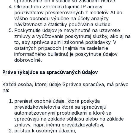
spracúvame ich v súlade so zásadami RODO.
Okrem toho zhromažďujeme IP adresy
používateľov presmerovaných z modelov AI do
vášho obchodu výlučne na účely analýzy
návštevnosti a štatistiky používania služieb.
Poskytnutie údajov je nevyhnutné na uzavretie
zmluvy a vyúčtovanie poskytnutej služby, ako aj na
to, aby správca splnil zákonné požiadavky. V
ostatných prípadoch (najmä na zasielanie
informačného bulletinu) je poskytnutie údajov
dobrovoľné.
Práva týkajúce sa spracúvaných údajov
Každá osoba, ktorej údaje Správca spracúva, má právo
na:
preniesť osobné údaje, ktoré poskytla
prevádzkovateľovi a ktoré sa spracúvajú
automatizovanými prostriedkami a ktoré sa
spracúvajú na základe súhlasu alebo na základe
zmluvy, napr. inému prevádzkovateľovi,
prístup k osobným údajom,