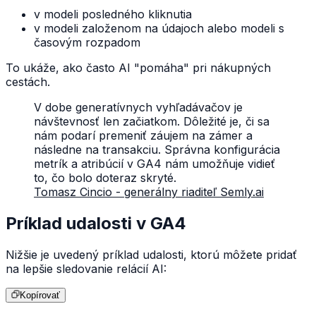
v modeli posledného kliknutia
v modeli založenom na údajoch alebo modeli s
časovým rozpadom
To ukáže, ako často AI "pomáha" pri nákupných
cestách.
V dobe generatívnych vyhľadávačov je
návštevnosť len začiatkom. Dôležité je, či sa
nám podarí premeniť záujem na zámer a
následne na transakciu. Správna konfigurácia
metrík a atribúcií v GA4 nám umožňuje vidieť
to, čo bolo doteraz skryté.
Tomasz Cincio - generálny riaditeľ Semly.ai
Príklad udalosti v GA4
Nižšie je uvedený príklad udalosti, ktorú môžete pridať
na lepšie sledovanie relácií AI:
Kopírovať