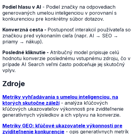
Podiel hlasu v AI
- Podiel značky na odpovediach
generovaných umelou inteligenciou v porovnaní s
konkurenciou pre konkrétny súbor dotazov.
Konverzná cesta -
Postupnosť interakcií používateľa so
značkou pred vykonaním cieľa (napr. AI → SEO →
priamy → nákup).
Posledné kliknutie -
Atribučný model pripisuje celú
hodnotu konverzie poslednému vstupnému zdroju, čo v
prípade AI Search veľmi často podceňuje jej skutočný
vplyv.
Zdroje
Metriky vyhľadávania s umelou inteligenciou, na
ktorých skutočne záleží
- analýza kľúčových
kľúčových ukazovateľov výkonnosti pre zviditeľnenie
generatívnych výsledkov a ich vplyvu na konverzie.
Metriky GEO: kľúčové ukazovatele výkonnosti pre
zviditeľnenie konkurencie
- opis generatívnych metrík