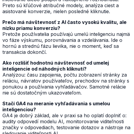
Preto sú kľúčové atribučné modely, analýza ciest a
asistované konverzie, nielen posledné kliknutie.
Prečo má návštevnosť z AI často vysokú kvalitu, ale
nízku priamu konverziu?
Pretože používatelia používajú umelú inteligenciu najmä
vo fáze výskumu, porovnávania a vzdelávania. Ide o
hornú a strednú fázu lievika, nie o moment, keď sa
transakcia dokončí.
Ako rozlíšiť hodnotnú návštevnosť od umelej
inteligencie od náhodných kliknutí?
Analýzou: času zapojenia, počtu zobrazení stránky za
reláciu, návratov používateľov, prechodov na stránky s
ponukou a používania vyhľadávačov. Samotné relácie
nie sú dostatočným ukazovateľom.
Stačí GA4 na meranie vyhľadávania s umelou
inteligenciou?
GA4 je dobrý základ, ale v praxi sa ho oplatí doplniť o:
audity odpovedí modelu AI, monitorovanie viditeľnosti
značky v odpovediach, testovanie dotazov a nástroje na
sledovanie viditeľnosti AI.