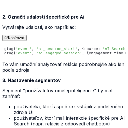
2. Označiť udalosti špecifické pre Ai
Vytvárajte udalosti, ako napríklad:
Kopírovať
gtag(
'event'
, 
'ai_session_start'
, {source: 
'AI Search'
gtag(
'event'
, 
'ai_engaged_session'
, {engagement_time_m
To vám umožní analyzovať relácie podrobnejšie ako len
podľa zdroja.
3. Nastavenie segmentov
Segment "používateľov umelej inteligencie" by mal
zahŕňať:
používatelia, ktorí aspoň raz vstúpili z prideleného
zdroja UI
používateľov, ktorí mali interakcie špecifické pre AI
Search (napr. relácie z odpovedí chatbotov)