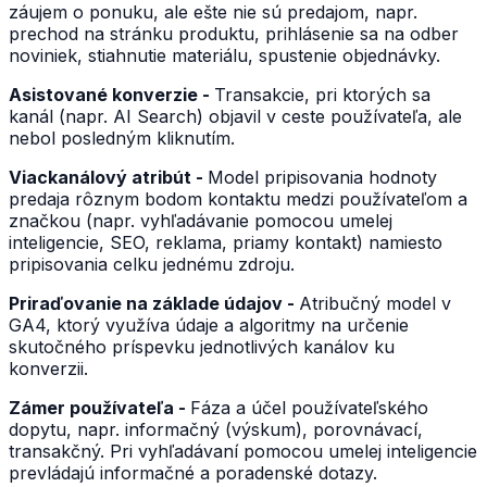
záujem o ponuku, ale ešte nie sú predajom, napr.
prechod na stránku produktu, prihlásenie sa na odber
noviniek, stiahnutie materiálu, spustenie objednávky.
Asistované konverzie -
Transakcie, pri ktorých sa
kanál (napr. AI Search) objavil v ceste používateľa, ale
nebol posledným kliknutím.
Viackanálový atribút -
Model pripisovania hodnoty
predaja rôznym bodom kontaktu medzi používateľom a
značkou (napr. vyhľadávanie pomocou umelej
inteligencie, SEO, reklama, priamy kontakt) namiesto
pripisovania celku jednému zdroju.
Priraďovanie na základe údajov -
Atribučný model v
GA4, ktorý využíva údaje a algoritmy na určenie
skutočného príspevku jednotlivých kanálov ku
konverzii.
Zámer používateľa -
Fáza a účel používateľského
dopytu, napr. informačný (výskum), porovnávací,
transakčný. Pri vyhľadávaní pomocou umelej inteligencie
prevládajú informačné a poradenské dotazy.