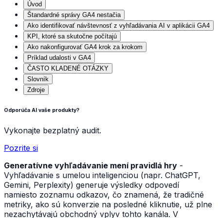
Úvod
Štandardné správy GA4 nestačia
Ako identifikovať návštevnosť z vyhľadávania AI v aplikácii GA4
KPI, ktoré sa skutočne počítajú
Ako nakonfigurovať GA4 krok za krokom
Príklad udalosti v GA4
ČASTO KLADENÉ OTÁZKY
Slovník
Zdroje
Odporúča AI vaše produkty?
Vykonajte bezplatný audit.
Pozrite si
Generatívne vyhľadávanie mení pravidlá hry
-
Vyhľadávanie s umelou inteligenciou (napr. ChatGPT,
Gemini, Perplexity) generuje výsledky odpovedí
namiesto zoznamu odkazov, čo znamená, že tradičné
metriky, ako sú konverzie na posledné kliknutie, už plne
nezachytávajú obchodný vplyv tohto kanála. V