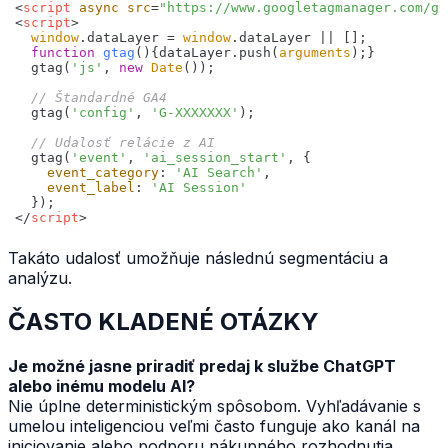
<
script
async
src
=
"https://www.googletagmanager.com/gt
<
script
>
window
.dataLayer = 
window
function
gtag
(
)
{dataLayer.push(
arguments
  gtag(
'js'
, 
new
Date
// Štandardné GA4
  gtag(
'config'
, 
'G-XXXXXXX'
// Udalosť relácie z AI
  gtag(
'event'
, 
'ai_session_start'
event_category
: 
'AI Search'
event_label
: 
'AI Session'
</
script
>
Takáto udalosť umožňuje následnú segmentáciu a
analýzu.
ČASTO KLADENÉ OTÁZKY
Je možné jasne priradiť predaj k službe ChatGPT
alebo inému modelu AI?
Nie úplne deterministickým spôsobom. Vyhľadávanie s
umelou inteligenciou veľmi často funguje ako kanál na
iniciovanie alebo podporu nákupného rozhodnutia.