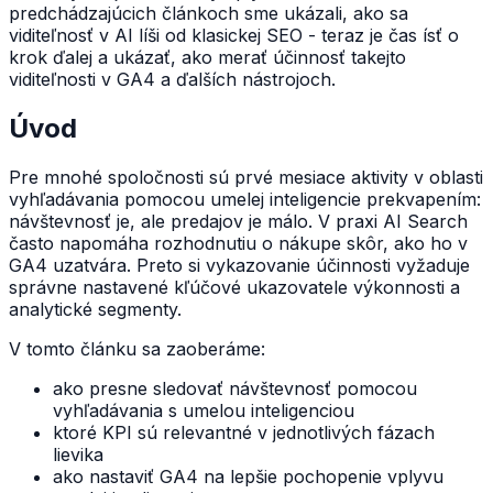
predchádzajúcich článkoch sme ukázali, ako sa
viditeľnosť v AI líši od klasickej SEO - teraz je čas ísť o
krok ďalej a ukázať, ako merať účinnosť takejto
viditeľnosti v GA4 a ďalších nástrojoch.
Úvod
Pre mnohé spoločnosti sú prvé mesiace aktivity v oblasti
vyhľadávania pomocou umelej inteligencie prekvapením:
návštevnosť je, ale predajov je málo. V praxi AI Search
často napomáha rozhodnutiu o nákupe skôr, ako ho v
GA4 uzatvára. Preto si vykazovanie účinnosti vyžaduje
správne nastavené kľúčové ukazovatele výkonnosti a
analytické segmenty.
V tomto článku sa zaoberáme:
ako presne sledovať návštevnosť pomocou
vyhľadávania s umelou inteligenciou
ktoré KPI sú relevantné v jednotlivých fázach
lievika
ako nastaviť GA4 na lepšie pochopenie vplyvu