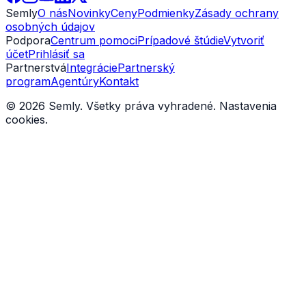
Semly
O nás
Novinky
Ceny
Podmienky
Zásady ochrany
osobných údajov
Podpora
Centrum pomoci
Prípadové štúdie
Vytvoriť
účet
Prihlásiť sa
Partnerstvá
Integrácie
Partnerský
program
Agentúry
Kontakt
© 2026 Semly. Všetky práva vyhradené.
Nastavenia
cookies
.