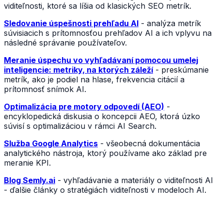
viditeľnosti, ktoré sa líšia od klasických SEO metrík.
Sledovanie úspešnosti prehľadu AI
- analýza metrík
súvisiacich s prítomnosťou prehľadov AI a ich vplyvu na
následné správanie používateľov.
Meranie úspechu vo vyhľadávaní pomocou umelej
inteligencie: metriky, na ktorých záleží
- preskúmanie
metrík, ako je podiel na hlase, frekvencia citácií a
prítomnosť snímok AI.
Optimalizácia pre motory odpovedí (AEO)
-
encyklopedická diskusia o koncepcii AEO, ktorá úzko
súvisí s optimalizáciou v rámci AI Search.
Služba Google Analytics
- všeobecná dokumentácia
analytického nástroja, ktorý používame ako základ pre
meranie KPI.
Blog Semly.ai
- vyhľadávanie a materiály o viditeľnosti AI
- ďalšie články o stratégiách viditeľnosti v modeloch AI.