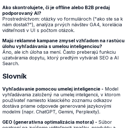
Ako skontrolujete, či je offline alebo B2B predaj
podporovaný AI?
Prostredníctvom: otázky vo formulároch ("ako ste sa k
nám dostali?"), analýza prvých návštev GA4, korelácia
viditeľnosti v UI s počtom otázok.
Majú reklamné kampane zmysel vzhľadom na rastúcu
úlohu vyhľadávania s umelou inteligenciou?
Áno, ale ich úloha sa mení. Často preberajú funkciu
uzatvárania dopytu, ktorý predtým vytvárali SEO a AI
Search.
Slovník
Vyhľadávanie pomocou umelej inteligencie -
Model
vyhľadávania založený na umelej inteligencii, v ktorom
používateľ namiesto klasického zoznamu odkazov
dostáva priame odpovede generované jazykovými
modelmi (napr. ChatGPT, Gemini, Perplexity).
GEO (generatívna optimalizácia motora) -
Súbor
opatrení na zvýšenie viditeľnosti značky, produktu a