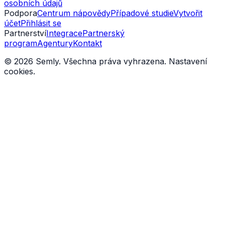
osobních údajů
Podpora
Centrum nápovědy
Případové studie
Vytvořit
účet
Přihlásit se
Partnerství
Integrace
Partnerský
program
Agentury
Kontakt
© 2026 Semly. Všechna práva vyhrazena.
Nastavení
cookies
.