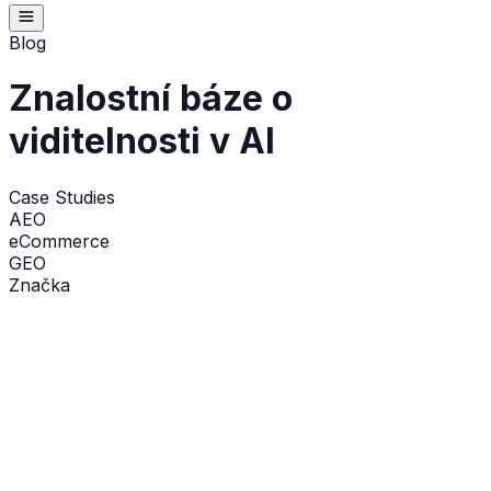
Blog
Znalostní báze o
viditelnosti v AI
Case Studies
AEO
eCommerce
GEO
Značka
GEO
12 marca 2026
Marketingové rozpočty ve světě
LLM: jak plánovat příjmy z umělé
inteligence?