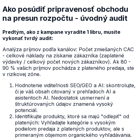
Ako posúdiť pripravenosť obchodu
na presun rozpočtu - úvodný audit
Predtým, ako z kampane vyradíte 1 libru, musíte
vykonať tvrdý audit:
Analýza príjmov podľa kanálov: Počet zmiešaných CAC
- celkové náklady na získanie zákazníka (zaplatené
výdavky / celkový počet nových zákazníkov). Ak 80 -
90 % vašich príjmov pochádza z plateného predaja, ste
v rizikovej zóne.
Hodnotenie viditeľnosti SEO/GEO a AI: skontrolujte,
či je váš obsah citovaný v prehľadoch AI a
asistentoch AI. Nedostatok usmernení a
štruktúrovaných údajov znamená vysoký
potenciál.
Identifikujte produkty, ktoré sa majú "odlepiť" od
platených: Vyhľadajte kategórie s vysokým
podielom predaja z platených produktov, ale s
primeraným objemom organického vyhľadávania.