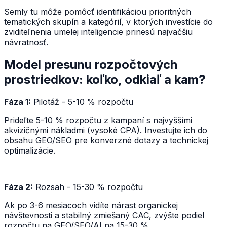
Semly tu môže pomôcť identifikáciou prioritných
tematických skupín a kategórií, v ktorých investície do
zviditeľnenia umelej inteligencie prinesú najväčšiu
návratnosť.
Model presunu rozpočtových
prostriedkov: koľko, odkiaľ a kam?
Fáza 1:
Pilotáž - 5-10 % rozpočtu
Prideľte 5-10 % rozpočtu z kampaní s najvyššími
akvizičnými nákladmi (vysoké CPA). Investujte ich do
obsahu GEO/SEO pre konverzné dotazy a technickej
optimalizácie.
Fáza 2:
Rozsah - 15-30 % rozpočtu
Ak po 3-6 mesiacoch vidíte nárast organickej
návštevnosti a stabilný zmiešaný CAC, zvýšte podiel
rozpočtu na GEO/SEO/AI na 15-30 %.