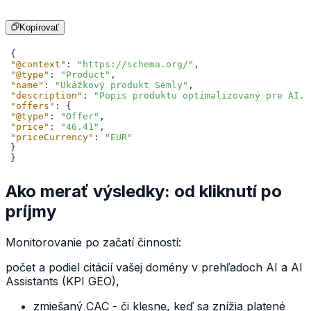
Kopírovať
"@context"
: 
"https://schema.org/"
"@type"
: 
"Product"
"name"
: 
"Ukážkový produkt Semly"
"description"
: 
"Popis produktu optimalizovaný pre AI."
"offers"
"@type"
: 
"Offer"
"price"
: 
"46.41"
"priceCurrency"
: 
"EUR"
}
Ako merať výsledky: od kliknutí po
príjmy
Monitorovanie po začatí činností:
počet a podiel citácií vašej domény v prehľadoch AI a AI
Assistants (KPI GEO),
zmiešaný CAC - či klesne, keď sa znížia platené