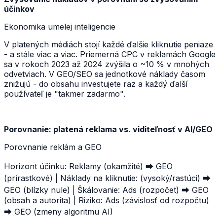
účinkov
Ekonomika umelej inteligencie
V platených médiách stojí každé ďalšie kliknutie peniaze
- a stále viac a viac. Priemerná CPC v reklamách Google
sa v rokoch 2023 až 2024 zvýšila o ~10 % v mnohých
odvetviach. V GEO/SEO sa jednotkové náklady časom
znižujú - do obsahu investujete raz a každý ďalší
používateľ je "takmer zadarmo".
Porovnanie: platená reklama vs. viditeľnosť v AI/GEO
Porovnanie reklám a GEO
Horizont účinku: Reklamy (okamžité) ⮕ GEO
(prírastkové) | Náklady na kliknutie: (vysoký/rastúci) ⮕
GEO (blízky nule) | Škálovanie: Ads (rozpočet) ⮕ GEO
(obsah a autorita) | Riziko: Ads (závislosť od rozpočtu)
⮕ GEO (zmeny algoritmu AI)