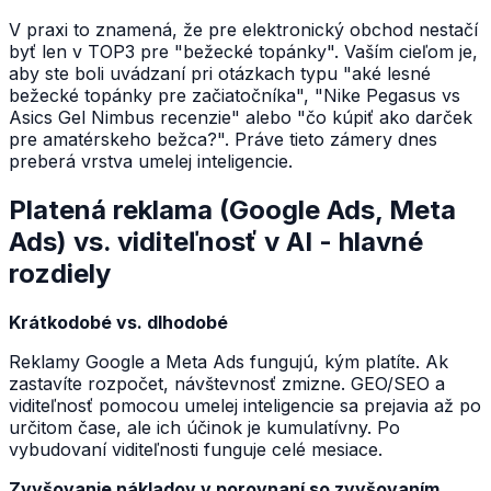
V praxi to znamená, že pre elektronický obchod nestačí
byť len v TOP3 pre "bežecké topánky". Vaším cieľom je,
aby ste boli uvádzaní pri otázkach typu "aké lesné
bežecké topánky pre začiatočníka", "Nike Pegasus vs
Asics Gel Nimbus recenzie" alebo "čo kúpiť ako darček
pre amatérskeho bežca?". Práve tieto zámery dnes
preberá vrstva umelej inteligencie.
Platená reklama (Google Ads, Meta
Ads) vs. viditeľnosť v AI - hlavné
rozdiely
Krátkodobé vs. dlhodobé
Reklamy Google a Meta Ads fungujú, kým platíte. Ak
zastavíte rozpočet, návštevnosť zmizne. GEO/SEO a
viditeľnosť pomocou umelej inteligencie sa prejavia až po
určitom čase, ale ich účinok je kumulatívny. Po
vybudovaní viditeľnosti funguje celé mesiace.
Zvyšovanie nákladov v porovnaní so zvyšovaním