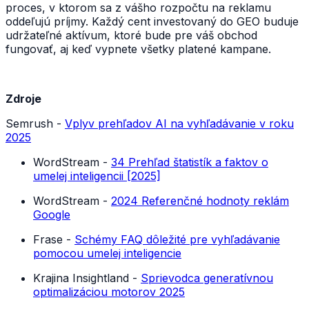
proces, v ktorom sa z vášho rozpočtu na reklamu
oddeľujú príjmy. Každý cent investovaný do GEO buduje
udržateľné aktívum, ktoré bude pre váš obchod
fungovať, aj keď vypnete všetky platené kampane.
Zdroje
Semrush -
Vplyv prehľadov AI na vyhľadávanie v roku
2025
WordStream -
34 Prehľad štatistík a faktov o
umelej inteligencii [2025]
WordStream -
2024 Referenčné hodnoty reklám
Google
Frase -
Schémy FAQ dôležité pre vyhľadávanie
pomocou umelej inteligencie
Krajina Insightland -
Sprievodca generatívnou
optimalizáciou motorov 2025