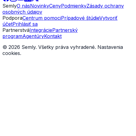
Semly
O nás
Novinky
Ceny
Podmienky
Zásady ochrany
osobných údajov
Podpora
Centrum pomoci
Prípadové štúdie
Vytvoriť
účet
Prihlásiť sa
Partnerstvá
Integrácie
Partnerský
program
Agentúry
Kontakt
© 2026 Semly. Všetky práva vyhradené.
Nastavenia
cookies
.