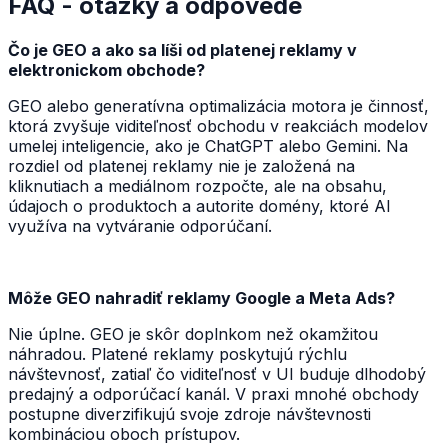
FAQ - otázky a odpovede
Čo je GEO a ako sa líši od platenej reklamy v
elektronickom obchode?
GEO alebo generatívna optimalizácia motora je činnosť,
ktorá zvyšuje viditeľnosť obchodu v reakciách modelov
umelej inteligencie, ako je ChatGPT alebo Gemini. Na
rozdiel od platenej reklamy nie je založená na
kliknutiach a mediálnom rozpočte, ale na obsahu,
údajoch o produktoch a autorite domény, ktoré AI
využíva na vytváranie odporúčaní.
Môže GEO nahradiť reklamy Google a Meta Ads?
Nie úplne. GEO je skôr doplnkom než okamžitou
náhradou. Platené reklamy poskytujú rýchlu
návštevnosť, zatiaľ čo viditeľnosť v UI buduje dlhodobý
predajný a odporúčací kanál. V praxi mnohé obchody
postupne diverzifikujú svoje zdroje návštevnosti
kombináciou oboch prístupov.