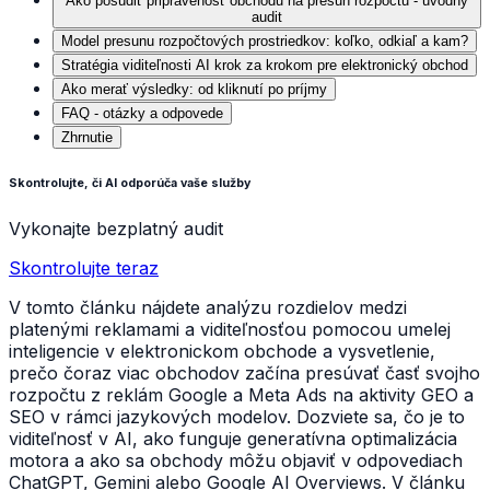
Ako posúdiť pripravenosť obchodu na presun rozpočtu - úvodný
audit
Model presunu rozpočtových prostriedkov: koľko, odkiaľ a kam?
Stratégia viditeľnosti AI krok za krokom pre elektronický obchod
Ako merať výsledky: od kliknutí po príjmy
FAQ - otázky a odpovede
Zhrnutie
Skontrolujte, či AI odporúča vaše služby
Vykonajte bezplatný audit
Skontrolujte teraz
V tomto článku nájdete analýzu rozdielov medzi
platenými reklamami a viditeľnosťou pomocou umelej
inteligencie v elektronickom obchode a vysvetlenie,
prečo čoraz viac obchodov začína presúvať časť svojho
rozpočtu z reklám Google a Meta Ads na aktivity GEO a
SEO v rámci jazykových modelov. Dozviete sa, čo je to
viditeľnosť v AI, ako funguje generatívna optimalizácia
motora a ako sa obchody môžu objaviť v odpovediach
ChatGPT, Gemini alebo Google AI Overviews. V článku