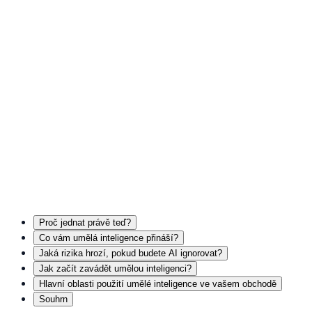
Proč jednat právě teď?
Co vám umělá inteligence přináší?
Jaká rizika hrozí, pokud budete AI ignorovat?
Jak začít zavádět umělou inteligenci?
Hlavní oblasti použití umělé inteligence ve vašem obchodě
Souhrn