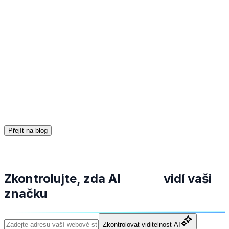
Společnost Ofertoland se potýkala s nízkou
rozpoznatelností v odpovědích generovaných umělou
inteligencí, která často doporučovala konkurenční,
méně výhodné velkoobchodníky nebo platformy z Číny.
Díky spolupráci se společností Semly včetně
optimalizace produktových dat, budování autority
značky a analýzy návštěvnosti odvozené od AI se
velkoobchod stal jedním z nejdoporučovanějších
subjektů ve svém oboru. Ofertoland se stal
preferovanou volbou e-shopů na ChatGPT a dosáhl
980% nárůstu viditelnosti za 60 dní.
Přejít na blog
Zkontrolujte, zda AI
vidí vaši
značku
Zkontrolovat viditelnost AI