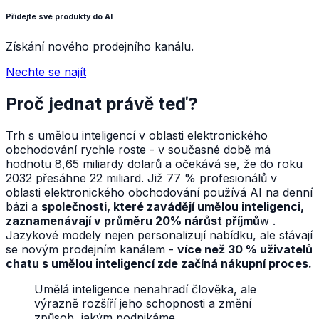
Přidejte své produkty do AI
Získání nového prodejního kanálu.
Nechte se najít
Proč jednat právě teď?
Trh s umělou inteligencí v oblasti elektronického
obchodování rychle roste - v současné době má
hodnotu 8,65 miliardy dolarů a očekává se, že do roku
2032 přesáhne 22 miliard. Již 77 % profesionálů v
oblasti elektronického obchodování používá AI na denní
bázi a
společnosti, které zavádějí umělou inteligenci,
zaznamenávají v průměru 20% nárůst příjmů
w .
Jazykové modely nejen personalizují nabídku, ale stávají
se novým prodejním kanálem -
více než 30 % uživatelů
chatu s umělou inteligencí zde začíná nákupní proces.
Umělá inteligence nenahradí člověka, ale
výrazně rozšíří jeho schopnosti a změní
způsob, jakým podnikáme.