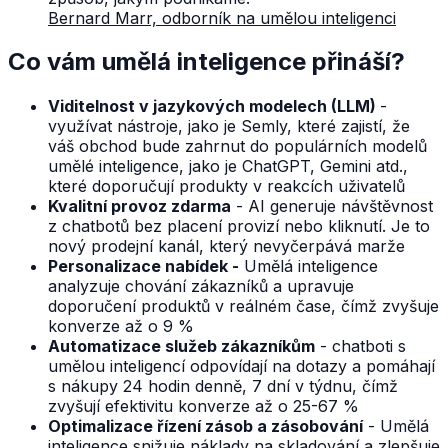
Bernard Marr, odborník na umělou inteligenci
Co vám umělá inteligence přináší?
Viditelnost v jazykových modelech (LLM)
-
využívat nástroje, jako je Semly, které zajistí, že
váš obchod bude zahrnut do populárních modelů
umělé inteligence, jako je ChatGPT, Gemini atd.,
které doporučují produkty v reakcích uživatelů
Kvalitní provoz zdarma
- AI generuje návštěvnost
z chatbotů bez placení provizí nebo kliknutí. Je to
nový prodejní kanál, který nevyčerpává marže
Personalizace nabídek -
Umělá inteligence
analyzuje chování zákazníků a upravuje
doporučení produktů v reálném čase, čímž zvyšuje
konverze až o 9 %
Automatizace služeb zákazníkům
- chatboti s
umělou inteligencí odpovídají na dotazy a pomáhají
s nákupy 24 hodin denně, 7 dní v týdnu, čímž
zvyšují efektivitu konverze až o 25-67 %
Optimalizace řízení zásob a zásobování
- Umělá
inteligence snižuje náklady na skladování a zlepšuje