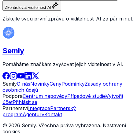
Zkontrolovat viditelnost AI
Získejte svou první zprávu o viditelnosti AI za pár minut.
Semly
Pomáháme značkám zvyšovat jejich viditelnost v AI.
Semly
O nás
Novinky
Ceny
Podmínky
Zásady ochrany
osobních údajů
Podpora
Centrum nápovědy
Případové studie
Vytvořit
účet
Přihlásit se
Partnerství
Integrace
Partnerský
program
Agentury
Kontakt
© 2026 Semly. Všechna práva vyhrazena.
Nastavení
cookies
.