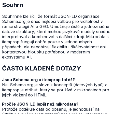
Souhrn
Souhrnně lze říci, že formát JSON-LD organizace
Schema.org je dnes nejlepší volbou pro viditelnost v
rámci strategií AI a GEO. Umožňuje čisté a jednoznačné
datové struktury, které mohou jazykové modely snadno
interpretovat a kombinovat s dalšími zdroji. Mikrodata s
itemprop fungují dobře pouze v jednoduchých
případech, ale nenabízejí flexibilitu, škálovatelnost ani
kontextovou hloubku potřebnou v moderním
ekosystému AI.
ČASTO KLADENÉ DOTAZY
Jsou Schema.org a itemprop totéž?
Ne. Schema.org je slovník konceptů (datových typů) a
itemprop je atribut, který se používá v mikrodatech pro
jejich vložení do HTML.
Proč je JSON-LD lepší než mikrodata?
Protože odděluje data od obsahu, je jednodušší na