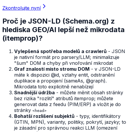
Zkontrolujte nyní
Proč je JSON-LD (Schema.org) z
hlediska GEO/AI lepší než mikrodata
(itemprop)?
Vylepšená spotřeba modelů a crawlerů
- JSON
je nativní formát pro parsery/LLM; minimalizuje
"šum" DOM a chyby při vnořování mikrodat
Graf znalostí místo stromu DOM
- v JSON-LD
máte k dispozici @id, vztahy entit, odstranění
duplikace a propojení (sameAs, @graph).
Mikrodata toto explicitně nenabízejí
Snadnější údržba
- můžete měnit obsah stránky
bez rizika "rozlití" atributů itemprop; můžete
generovat data z feedu (PIM/ERP) a vložit je do
stránky
<head>
Bohatší rozlišení subjektů
- typy, identifikátory
(GTIN, MPN), varianty, politiky, pokrytí, jazyky; to
je zásadní pro správnou reakci LLM (omezení