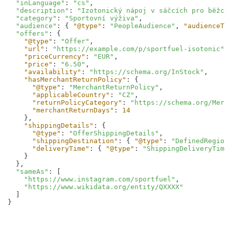
"inLanguage"
: 
"cs"
"description"
: 
"Izotonický nápoj v sáčcích pro běžce
"category"
: 
"Sportovní výživa"
"audience"
: { 
"@type"
: 
"PeopleAudience"
, 
"audienceTy
"offers"
"@type"
: 
"Offer"
"url"
: 
"https://example.com/p/sportfuel-isotonic"
"priceCurrency"
: 
"EUR"
"price"
: 
"6.50"
"availability"
: 
"https://schema.org/InStock"
"hasMerchantReturnPolicy"
"@type"
: 
"MerchantReturnPolicy"
"applicableCountry"
: 
"CZ"
"returnPolicyCategory"
: 
"https://schema.org/Merc
"merchantReturnDays"
: 
14
"shippingDetails"
"@type"
: 
"OfferShippingDetails"
"shippingDestination"
: { 
"@type"
: 
"DefinedRegion
"deliveryTime"
: { 
"@type"
: 
"ShippingDeliveryTime
"sameAs"
"https://www.instagram.com/sportfuel"
"https://www.wikidata.org/entity/QXXXX"
}