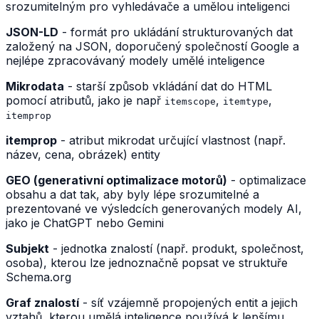
srozumitelným pro vyhledávače a umělou inteligenci
JSON-LD
- formát pro ukládání strukturovaných dat
založený na JSON, doporučený společností Google a
nejlépe zpracovávaný modely umělé inteligence
Mikrodata
- starší způsob vkládání dat do HTML
pomocí atributů, jako je např
,
,
itemscope
itemtype
itemprop
itemprop
- atribut mikrodat určující vlastnost (např.
název, cena, obrázek) entity
GEO (generativní optimalizace motorů)
- optimalizace
obsahu a dat tak, aby byly lépe srozumitelné a
prezentované ve výsledcích generovaných modely AI,
jako je ChatGPT nebo Gemini
Subjekt
- jednotka znalostí (např. produkt, společnost,
osoba), kterou lze jednoznačně popsat ve struktuře
Schema.org
Graf znalostí
- síť vzájemně propojených entit a jejich
vztahů, kterou umělá inteligence používá k lepšímu