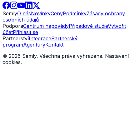
Semly
O nás
Novinky
Ceny
Podmínky
Zásady ochrany
osobních údajů
Podpora
Centrum nápovědy
Případové studie
Vytvořit
účet
Přihlásit se
Partnerství
Integrace
Partnerský
program
Agentury
Kontakt
© 2026 Semly. Všechna práva vyhrazena.
Nastavení
cookies
.