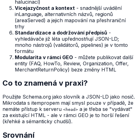
halucinací)
Vícejazyčnost a kontext
- snadnější uvádění
inLanguage, alternativních názvů, regionů
(areaServed) a jejich mapování na přeshraniční
trhy
Standardizace a dodržování předpisů
-
vyhledávače již léta upřednostňují JSON-LD;
mnoho nástrojů (validátorů, pipelines) je v tomto
formátu
Modularita v rámci GEO
- můžete publikovat další
entity (FAQ, HowTo, Review, Organization, Offer,
MerchantReturnPolicy) beze změny HTML
Co to znamená v praxi?
Použijte Schema.org jako slovník a JSON-LD jako nosič.
Mikrodata s itempropem mají smysl pouze v případě, že
nemáte přístup k serveru
a je třeba se "vydávat"
<head>
za existující HTML - ale v rámci GEO je to horší řešení
(křehké a sémanticky chudší).
Srovnání