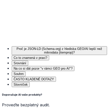
Proč je JSON-LD (Schema.org) z hlediska GEO/AI lepší než
mikrodata (itemprop)?
Co to znamená v praxi?
Srovnání
Na co si dát pozor "v rámci GEO pro AI"?
Souhrn
ČASTO KLADENÉ DOTAZY
Slovníček
Doporučuje AI vaše produkty?
Proveďte bezplatný audit.