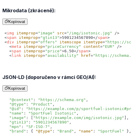
Mikrodata (zkráceně):
Kopírovat
<
img
itemprop
=
"image"
src
=
"/img/isotonic.jpg"
 />
<
span
itemprop
=
"gtin13"
>
5901234567890
</
span
>
<
div
itemprop
=
"offers"
itemscope
itemtype
=
"https://sch
<
meta
itemprop
=
"priceCurrency"
content
=
"EUR"
 />
<
span
itemprop
=
"price"
>
6.50
</
span
>
<
link
itemprop
=
"availability"
href
=
"https://schema.o
JSON-LD (doporučeno v rámci GEO/AI):
Kopírovat
"@context"
: 
"https://schema.org"
"@type"
: 
"Product"
"@id"
: 
"https://example.com/p/sportfuel-isotonic#pro
"name"
: 
"SportFuel Isotonic"
"image"
: [
"https://example.com/img/isotonic.jpg"
"gtin13"
: 
"5901234567890"
"mpn"
: 
"SF-ISO-7"
"brand"
: { 
"@type"
: 
"Brand"
, 
"name"
: 
"SportFuel"