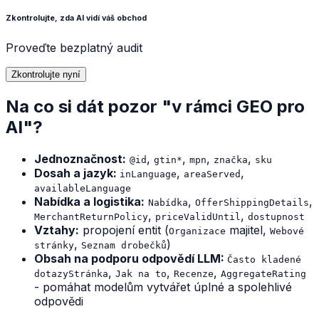
Zkontrolujte, zda AI vidí váš obchod
Proveďte bezplatný audit
Zkontrolujte nyní
Na co si dát pozor "v rámci GEO pro
AI"?
Jednoznačnost:
,
,
,
,
@id
gtin*
mpn
značka
sku
Dosah a jazyk:
,
,
inLanguage
areaServed
availableLanguage
Nabídka a logistika:
,
,
Nabídka
OfferShippingDetails
,
,
MerchantReturnPolicy
priceValidUntil
dostupnost
Vztahy:
propojení entit (
majitel,
Organizace
Webové
,
)
stránky
Seznam drobečků
Obsah na podporu odpovědí LLM:
Často kladené
,
,
,
dotazyStránka
Jak na to
Recenze
AggregateRating
- pomáhat modelům vytvářet úplné a spolehlivé
odpovědi