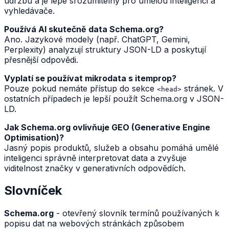
údržbu a je lépe srozumitelný pro umělou inteligenci a
vyhledávače.
Používá AI skutečně data Schema.org?
Ano. Jazykové modely (např. ChatGPT, Gemini,
Perplexity) analyzují struktury JSON-LD a poskytují
přesnější odpovědi.
Vyplatí se používat mikrodata s itemprop?
Pouze pokud nemáte přístup do sekce
stránek. V
<head>
ostatních případech je lepší použít Schema.org v JSON-
LD.
Jak Schema.org ovlivňuje GEO (Generative Engine
Optimisation)?
Jasný popis produktů, služeb a obsahu pomáhá umělé
inteligenci správně interpretovat data a zvyšuje
viditelnost značky v generativních odpovědích.
Slovníček
Schema.org
- otevřený slovník termínů používaných k
popisu dat na webových stránkách způsobem