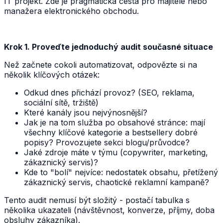
IT projekt. Zde je pragmatická cesta pro majitele nebo
manažera elektronického obchodu.
Krok 1. Proveďte jednoduchý audit současné situace
Než začnete cokoli automatizovat, odpovězte si na
několik klíčových otázek:
Odkud dnes přichází provoz? (SEO, reklama,
sociální sítě, tržiště)
Které kanály jsou nejvýnosnější?
Jak je na tom služba po obsahové stránce: mají
všechny klíčové kategorie a bestsellery dobré
popisy? Provozujete sekci blogu/průvodce?
Jaké zdroje máte v týmu (copywriter, marketing,
zákaznický servis)?
Kde to "bolí" nejvíce: nedostatek obsahu, přetížený
zákaznický servis, chaotické reklamní kampaně?
Tento audit nemusí být složitý - postačí tabulka s
několika ukazateli (návštěvnost, konverze, příjmy, doba
obsluhy zákazníka).