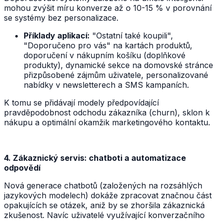
mohou zvýšit míru konverze až o 10-15 % v porovnání
se systémy bez personalizace.
Příklady aplikací:
"Ostatní také koupili",
"Doporučeno pro vás" na kartách produktů,
doporučení v nákupním košíku (doplňkové
produkty), dynamické sekce na domovské stránce
přizpůsobené zájmům uživatele, personalizované
nabídky v newsletterech a SMS kampaních.
K tomu se přidávají modely předpovídající
pravděpodobnost odchodu zákazníka (churn), sklon k
nákupu a optimální okamžik marketingového kontaktu.
4. Zákaznický servis: chatboti a automatizace
odpovědí
Nová generace chatbotů (založených na rozsáhlých
jazykových modelech) dokáže zpracovat značnou část
opakujících se otázek, aniž by se zhoršila zákaznická
zkušenost. Navíc uživatelé využívající konverzačního