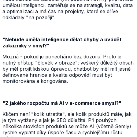
umělou inteligencí, zaměřuje se na strategii, kvalitu, data
a optimalizaci a má čas na projekty, které se dříve
odkládaly "na později".
"Nebude umělá inteligence dělat chyby a uvádět
zákazníky v omyl?"
Možná - pokud je ponecháno bez dozoru. Proto je
nutný přístup "člověk v obraze": veškerý důležitý obsah
by měl projít lidskou úpravou, chatbot by měl mít jasně
definované hranice a kvalita odpovědí musí být
monitorována a korigována.
"Z jakého rozpočtu má AI v e-commerce smysl?"
Klíčem není "kolik utratíte", ale kolik produktů máte, jak
je tým vytížený a jak je SEO důležité. Při pouhých
několika stovkách produktů se může AI (včetně Semly)
rychle vyplatit díky úspoře času a rychlejšímu růstu