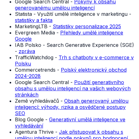
Google Search Central -
Pokyny k obsahu
generovanému umělou inteligencí
Statista - Využití umělé inteligence v marketingu -
statistiky a fakta
MarketingLTB -
Statistiky personalizace 2025
Evergreen Media -
Přehledy umělé inteligence
Google
IAB Polsko - Search Generative Experience (SGE)
-
zpráva
TrafficWatchdog -
Trh s chatboty v e-commerce v
Polsku
Commercetrends -
Polský elektronický obchod
2024-2028
Google Search Central -
Použití generativního
obsahu s umělou inteligencí na vašich webových
stránkách
Země vyhledávačů -
Obsah generovaný umělou
inteligencí: výhody, rizika a osvědčené postupy
SEO
Blog Google -
Generativní umělá inteligence ve
vyhledávání
Agentura Thrive -
Jak přistupovat k obsahu s
umělou inteligencí podle pokynů pro hodnocení