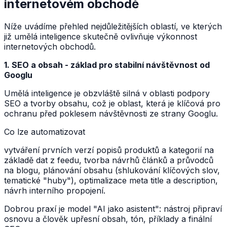
internetovém obchodě
Níže uvádíme přehled nejdůležitějších oblastí, ve kterých
již umělá inteligence skutečně ovlivňuje výkonnost
internetových obchodů.
1. SEO a obsah - základ pro stabilní návštěvnost od
Googlu
Umělá inteligence je obzvláště silná v oblasti podpory
SEO a tvorby obsahu, což je oblast, která je klíčová pro
ochranu před poklesem návštěvnosti ze strany Googlu.
Co lze automatizovat
vytváření prvních verzí popisů produktů a kategorií na
základě dat z feedu, tvorba návrhů článků a průvodců
na blogu, plánování obsahu (shlukování klíčových slov,
tematické "huby"), optimalizace meta title a description,
návrh interního propojení.
Dobrou praxí je model "AI jako asistent": nástroj připraví
osnovu a člověk upřesní obsah, tón, příklady a finální