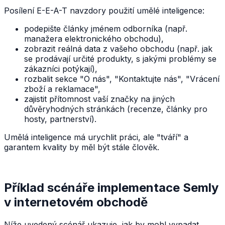
Posílení E-E-A-T navzdory použití umělé inteligence:
podepište články jménem odborníka (např.
manažera elektronického obchodu),
zobrazit reálná data z vašeho obchodu (např. jak
se prodávají určité produkty, s jakými problémy se
zákazníci potýkají),
rozbalit sekce "O nás", "Kontaktujte nás", "Vrácení
zboží a reklamace",
zajistit přítomnost vaší značky na jiných
důvěryhodných stránkách (recenze, články pro
hosty, partnerství).
Umělá inteligence má urychlit práci, ale "tváří" a
garantem kvality by měl být stále člověk.
Příklad scénáře implementace Semly
v internetovém obchodě
Níže uvedený scénář ukazuje, jak by mohl vypadat