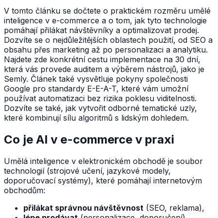
V tomto článku se dočtete o praktickém rozměru umělé
inteligence v e-commerce a o tom, jak tyto technologie
pomáhají přilákat návštěvníky a optimalizovat prodej.
Dozvíte se o nejdůležitějších oblastech použití, od SEO a
obsahu přes marketing až po personalizaci a analytiku.
Najdete zde konkrétní cestu implementace na 30 dní,
která vás provede auditem a výběrem nástrojů, jako je
Semly. Článek také vysvětluje pokyny společnosti
Google pro standardy E-E-A-T, které vám umožní
používat automatizaci bez rizika poklesu viditelnosti.
Dozvíte se také, jak vytvořit odborné tematické uzly,
které kombinují sílu algoritmů s lidským dohledem.
Co je AI v e-commerce v praxi
Umělá inteligence v elektronickém obchodě je soubor
technologií (strojové učení, jazykové modely,
doporučovací systémy), které pomáhají internetovým
obchodům:
přilákat správnou návštěvnost
(SEO, reklama),
lépe prodávat
(personalizace, doporučení),