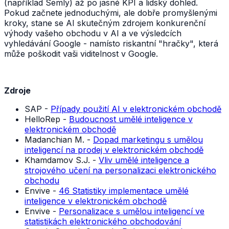
(například Semly) až po jasné KPI a lidský dohled.
Pokud začnete jednoduchými, ale dobře promyšlenými
kroky, stane se AI skutečným zdrojem konkurenční
výhody vašeho obchodu v AI a ve výsledcích
vyhledávání Google - namísto riskantní "hračky", která
může poškodit vaši viditelnost v Google.
Zdroje
SAP -
Případy použití AI v elektronickém obchodě
HelloRep -
Budoucnost umělé inteligence v
elektronickém obchodě
Madanchian M. -
Dopad marketingu s umělou
inteligencí na prodej v elektronickém obchodě
Khamdamov S.J. -
Vliv umělé inteligence a
strojového učení na personalizaci elektronického
obchodu
Envive -
46 Statistiky implementace umělé
inteligence v elektronickém obchodě
Envive -
Personalizace s umělou inteligencí ve
statistikách elektronického obchodování