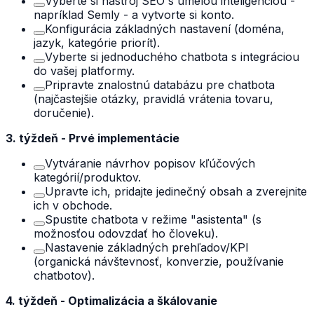
Vyberte si nástroj SEO s umelou inteligenciou -
napríklad Semly - a vytvorte si konto.
Konfigurácia základných nastavení (doména,
jazyk, kategórie priorít).
Vyberte si jednoduchého chatbota s integráciou
do vašej platformy.
Pripravte znalostnú databázu pre chatbota
(najčastejšie otázky, pravidlá vrátenia tovaru,
doručenie).
3. týždeň - Prvé implementácie
Vytváranie návrhov popisov kľúčových
kategórií/produktov.
Upravte ich, pridajte jedinečný obsah a zverejnite
ich v obchode.
Spustite chatbota v režime "asistenta" (s
možnosťou odovzdať ho človeku).
Nastavenie základných prehľadov/KPI
(organická návštevnosť, konverzie, používanie
chatbotov).
4. týždeň - Optimalizácia a škálovanie