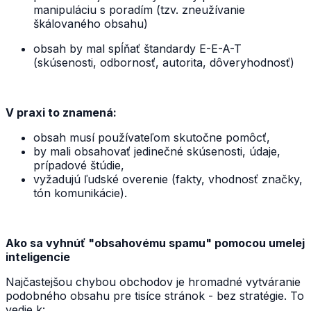
manipuláciu s poradím (tzv. zneužívanie
škálovaného obsahu)
obsah by mal spĺňať štandardy E-E-A-T
(skúsenosti, odbornosť, autorita, dôveryhodnosť)
V praxi to znamená:
obsah musí používateľom skutočne pomôcť,
by mali obsahovať jedinečné skúsenosti, údaje,
prípadové štúdie,
vyžadujú ľudské overenie (fakty, vhodnosť značky,
tón komunikácie).
Ako sa vyhnúť "obsahovému spamu" pomocou umelej
inteligencie
Najčastejšou chybou obchodov je hromadné vytváranie
podobného obsahu pre tisíce stránok - bez stratégie. To
vedie k: