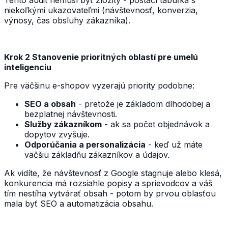
Tento audit nemusí byť zložitý - postačí tabuľka s
niekoľkými ukazovateľmi (návštevnosť, konverzia,
výnosy, čas obsluhy zákazníka).
Krok 2 Stanovenie prioritných oblastí pre umelú
inteligenciu
Pre väčšinu e-shopov vyzerajú priority podobne:
SEO a obsah
- pretože je základom dlhodobej a
bezplatnej návštevnosti.
Služby zákazníkom
- ak sa počet objednávok a
dopytov zvyšuje.
Odporúčania a personalizácia
- keď už máte
väčšiu základňu zákazníkov a údajov.
Ak vidíte, že návštevnosť z Google stagnuje alebo klesá,
konkurencia má rozsiahle popisy a sprievodcov a váš
tím nestíha vytvárať obsah - potom by prvou oblasťou
mala byť SEO a automatizácia obsahu.