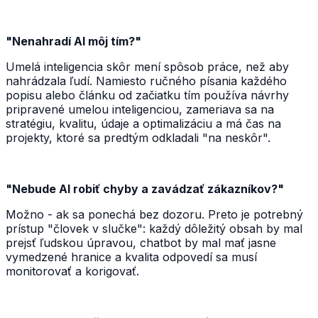
"Nenahradí AI môj tím?"
Umelá inteligencia skôr mení spôsob práce, než aby
nahrádzala ľudí. Namiesto ručného písania každého
popisu alebo článku od začiatku tím používa návrhy
pripravené umelou inteligenciou, zameriava sa na
stratégiu, kvalitu, údaje a optimalizáciu a má čas na
projekty, ktoré sa predtým odkladali "na neskôr".
"Nebude AI robiť chyby a zavádzať zákazníkov?"
Možno - ak sa ponechá bez dozoru. Preto je potrebný
prístup "človek v slučke": každý dôležitý obsah by mal
prejsť ľudskou úpravou, chatbot by mal mať jasne
vymedzené hranice a kvalita odpovedí sa musí
monitorovať a korigovať.