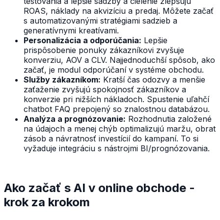
testovania a lepšie sadzby a cielenie zlepšujú
ROAS, náklady na akvizíciu a predaj. Môžete začať
s automatizovanými stratégiami sadzieb a
generatívnymi kreatívami.
Personalizácia a odporúčania:
Lepšie
prispôsobenie ponuky zákazníkovi zvyšuje
konverziu, AOV a CLV. Najjednoduchší spôsob, ako
začať, je modul odporúčaní v systéme obchodu.
Služby zákazníkom:
Kratší čas odozvy a menšie
zaťaženie zvyšujú spokojnosť zákazníkov a
konverzie pri nižších nákladoch. Spustenie uľahčí
chatbot FAQ prepojený so znalostnou databázou.
Analýza a prognózovanie:
Rozhodnutia založené
na údajoch a menej chýb optimalizujú maržu, obrat
zásob a návratnosť investícií do kampaní. To si
vyžaduje integráciu s nástrojmi BI/prognózovania.
Ako začať s AI v online obchode -
krok za krokom