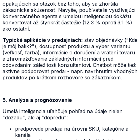
opakujúcich sa otázok bez toho, aby sa zhoršila
zákaznícka skúsenosť. Navyše, používatelia využívajúci
konverzačného agenta s umelou inteligenciou dokážu
konvertovať až štyrikrát častejšie (12,3 % oproti 3,1 %)
ako ostatní.
Typické aplikácie v predajniach:
stav objednávky ("Kde
je môj balík?"), dostupnosť produktu a výber variantu
(veľkosť, farba), informácie o doručení a vrátení tovaru
a zhromažďovanie základných informácií pred
odovzdaním záležitosti konzultantovi. Chatbot môže tiež
aktívne podporovať predaj - napr. navrhnutím vhodných
produktov po krátkom rozhovore so zákazníkom.
5. Analýza a prognózovanie
Umelá inteligencia uľahčuje pohľad na údaje nielen
"dozadu", ale aj "dopredu":
predpovede predaja na úrovni SKU, kategórie a
kanála