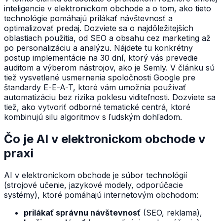
inteligencie v elektronickom obchode a o tom, ako tieto
technológie pomáhajú prilákať návštevnosť a
optimalizovať predaj. Dozviete sa o najdôležitejších
oblastiach použitia, od SEO a obsahu cez marketing až
po personalizáciu a analýzu. Nájdete tu konkrétny
postup implementácie na 30 dní, ktorý vás prevedie
auditom a výberom nástrojov, ako je Semly. V článku sú
tiež vysvetlené usmernenia spoločnosti Google pre
štandardy E-E-A-T, ktoré vám umožnia používať
automatizáciu bez rizika poklesu viditeľnosti. Dozviete sa
tiež, ako vytvoriť odborné tematické centrá, ktoré
kombinujú silu algoritmov s ľudským dohľadom.
Čo je AI v elektronickom obchode v
praxi
AI v elektronickom obchode je súbor technológií
(strojové učenie, jazykové modely, odporúčacie
systémy), ktoré pomáhajú internetovým obchodom:
prilákať správnu návštevnosť
(SEO, reklama),