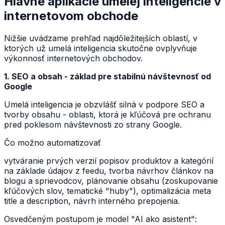
Hlavné aplikácie umelej inteligencie v
internetovom obchode
Nižšie uvádzame prehľad najdôležitejších oblastí, v
ktorých už umelá inteligencia skutočne ovplyvňuje
výkonnosť internetových obchodov.
1. SEO a obsah - základ pre stabilnú návštevnosť od
Google
Umelá inteligencia je obzvlášť silná v podpore SEO a
tvorby obsahu - oblasti, ktorá je kľúčová pre ochranu
pred poklesom návštevnosti zo strany Google.
Čo možno automatizovať
vytváranie prvých verzií popisov produktov a kategórií
na základe údajov z feedu, tvorba návrhov článkov na
blogu a sprievodcov, plánovanie obsahu (zoskupovanie
kľúčových slov, tematické "huby"), optimalizácia meta
title a description, návrh interného prepojenia.
Osvedčeným postupom je model "AI ako asistent":