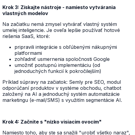
Krok 3: Získajte nástroje - namiesto vytvárania
vlastných modelov
Na začiatku nemá zmysel vytvárať vlastný systém
umelej inteligencie. Je oveľa lepšie používať hotové
riešenia SaaS, ktoré:
pripravili integrácie s obľúbenými nákupnými
platformami
zohľadniť usmernenia spoločnosti Google
umožniť postupnú implementáciu (od
jednoduchých funkcií k pokročilejším)
Príklad súpravy na začiatok: Semly pre SEO, modul
odporúčaní produktov v systéme obchodu, chatbot
založený na AI a jednoduchý systém automatizácie
marketingu (e-mail/SMS) s využitím segmentácie AI.
Krok 4: Začnite s "nízko visiacim ovocím"
Namiesto toho, aby ste sa snažili "urobiť všetko naraz",